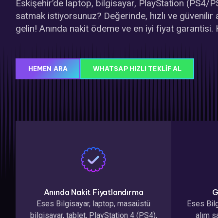
Eskişehir’de laptop, bilgisayar, PlayStation (PS4/PS
satmak istiyorsunuz? Değerinde, hızlı ve güvenilir a
gelin! Anında nakit ödeme ve en iyi fiyat garantisi
HEMEN ARA
WHATSAP HIZLI TEKLIF AL
Anında Nakit Fiyatlandırma
G
Eses Bilgisayar, laptop, masaüstü
Eses Bilg
bilgisayar, tablet, PlayStation 4 (PS4),
alım s