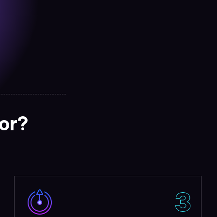
yor?
3