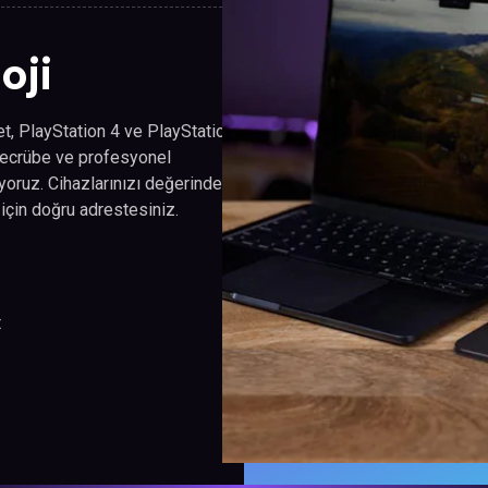
oji
let, PlayStation 4 ve PlayStation
i tecrübe ve profesyonel
oruz. Cihazlarınızı değerinde
 için doğru adrestesiniz.
t