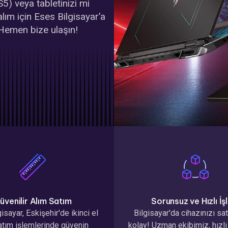
5) veya tabletinizi mi
lım için Eses Bilgisayar’a
. Hemen bize ulaşın!
üvenilir Alım Satım
Sorunsuz ve Hızlı İ
isayar, Eskişehir'de ikinci el
Bilgisayar'da cihazınızı s
atım işlemlerinde güvenin
kolay! Uzman ekibimiz, hızlı